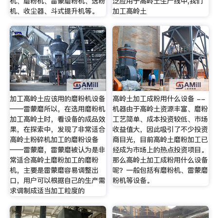
机、磨粉机、雷蒙磨粉机、选粉
泛应用于高岭土生产线中,我们
机、收尘器、斗式提升机等。
加工高岭土
加工高岭土应该用的磨粉机设备
高岭土加工成粉用什么设备 --
——雷蒙磨所以，在选用磨粉机
机器由于高岭土资源丰富、磨粉
加工高岭土时，看设备的成品效
工艺简单、成本投资较低、市场
果，在探索中，发现了非常适合
收益值大，因此吸引了不少投资
高岭土粉碎机加工的磨粉设备
商目光，目前高岭土磨粉加工已
——雷蒙磨，雷蒙磨被认为是非
经成为市场上的热点投资项目。
常适合高岭土磨粉加工的磨粉
那么高岭土加工成粉用什么设备
机，主要是雷蒙磨容易调整出
呢？一般包括有磨粉机、雷蒙磨
口，用户可以根据自己的生产需
粉机等设备。
求调制成适当加工粒度的