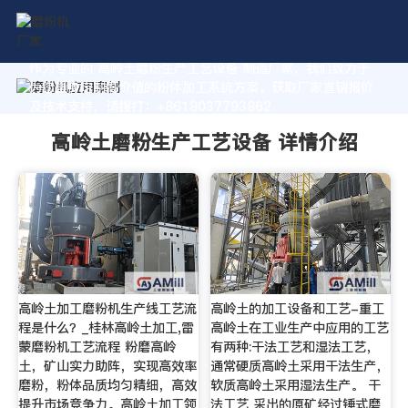
作为专业的 高岭土磨粉生产工艺设备 制造厂家，我们致力于
为您量身定制高价值的粉体加工系统方案。获取厂家直销报价
及技术支持，请拨打：+8618037793862
高岭土磨粉生产工艺设备 详情介绍
高岭土加工磨粉机生产线工艺流
高岭土的加工设备和工艺-重工
程是什么？_桂林高岭土加工,雷
高岭土在工业生产中应用的工艺
蒙磨粉机工艺流程 粉磨高岭
有两种:干法工艺和湿法工艺，
土，矿山实力助阵，实现高效率
通常硬质高岭土采用干法生产，
磨粉，粉体品质均匀精细，高效
软质高岭土采用湿法生产。 干
提升市场竞争力。高岭土加工领
法工艺 采出的原矿经过锤式磨