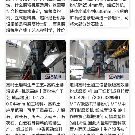
域，什么磨粉机更适用？这需要
粉机碎25.4mm后，给细碎机，
结合粉磨需求来定，雷蒙磨粉
使粒度减小到6.35mm，碎后的
机、立式磨粉机、超细磨粉机等
矿石经雷蒙磨再进一步磨细，可
设备都是粉磨高岭土矿，而且磨
将大部分砂石除去。
粉机生产线工艺流程科学，性价
高岭土磨粉生产工艺-高岭土磨
港闸高岭土加工设备欧版高效磨
粉设备-机器高岭土磨粉生产工
粉式磨粉 机 加工细粉(成品粒度
艺 成品粒度：0.173-
80-425 目/200-33微米)
0.044mm 加工物料：高岭土
MTW欧版T形磨粉机 MTM中
应用范围：可用于重晶石、方解
速T形磨粉机 线成套设备 岭土
石、钾长石、滑石、大理石、石
作聚氯乙烯增强剂,可提高塑料
灰石、白云石等物料的粉磨生
的耐火性,因此大量用于塑料软
产。 组成部件：电磁振动给料
管方面因此高岭土生产设备被广