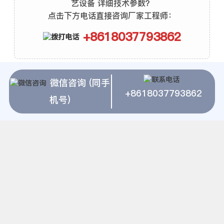
艺设备 详细技术参数？
点击下方电话直接咨询厂家工程师：
+8618037793862
微信咨询 (同手
高岭土磨粉生产工艺设备 相关推荐
+8618037793862
机号)
上海建冶磨粉机粉煤灰能用立磨能磨吗
上海建冶磨粉机石膏粉生产工艺流程
辽宁一吨的搅拌式粉碎机
石渣机价目?
矿微粉的生产工艺及设备
砂石生产线机器
铝矾土的干法粉磨
颗粒粉碎以后卖给哪里
立磨入料器
湖南 磨粉设备
河卵石粉碎机的维修与检查
上海建冶磨粉机粉体风力分选设备