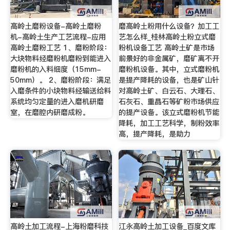
高岭土磨粉设备-高岭土磨粉
磨高岭土粉用什么设备？加工工
机-高岭土生产工艺流程-应用
艺怎么样_桂林高岭土粉立式磨
高岭土磨粉工艺 1、磨粉阶段：
粉机设备工艺 高岭土矿是市场
大块物料经磨粉机磨粉到能进入
前景好的非金属矿，磨矿离不开
磨粉机的入料细度（15mm-
磨粉机设备。其中，立式磨粉机
50mm）。 2、磨粉阶段：满足
是提产降耗的设备，也是矿山针
入磨条件的小块物料经输送给料
对高岭土矿、白云石、大理石、
系统均匀定量的进入磨机研磨
石灰石、重晶石等矿粉市场供应
室，在磨腔内研磨成粉。
的提产设备。该立式磨粉机节能
降耗，加工工艺科学，制粉效率
高，提产降耗，是助力
高岭土加工流程-上海粉磨科技
江永高岭土加工设备_百度文库