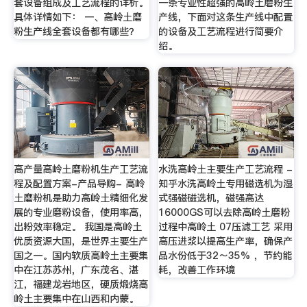
套设备组成及工艺流程的详析。
一条专业性超强的高岭土磨粉生
具体详情如下： 一、高岭土磨
产线，下面对这条生产线中配置
粉生产线全套设备都有哪些？
的设备及工艺流程进行简要介
绍。
高产量高岭土磨粉机生产工艺流
水洗高岭土主要生产工艺流程 -
程及配置方案-产品导购- 高岭
知乎水洗高岭土专用磁选机为湿
土磨粉机是助力高岭土精细化发
式强磁磁选机，磁强高达
展的专业磨粉设备，使用率高，
16000GS可以去除高岭土磨粉
出粉效率稳定。 我国是高岭土
过程中高岭土 07压滤工艺 采用
优质资源大国，是世界主要生产
高压进浆以提高生产率，确保产
国之一。国内软质高岭土主要集
品水份低于32～35% ，节约能
中在江苏苏州，广东茂名、湛
耗，改善工作环境
江，福建龙岩地区，硬质煅烧高
岭土主要集中在山西和内蒙。