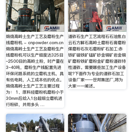
煅烧高岭土生产工艺及磨粉生产
道砟石生产工艺流程石石油焦白
线磨粉机 - cnpowder.com.cn
云石方解石高岭土磨粉石膏磨粉
煅烧高岭土生产工艺及磨粉生产
煤磨粉石灰石磨粉矿石加工:赤
线磨粉机可以生产细度达325目
铁矿磁铁矿锰矿砂金铜矿岩金铜
~2500目的高岭土粉，时产量在
矿磨粉铁矿磨粉金矿磨粉道砟特
3~40吨，磨粉生产线配置先进
性道砟。需要哪些加工生产设备
环保闭路系统的立磨机主机，具
呢?下面作为专业的道砟石加工
有低电耗，人工成本低的优点。
设备厂家——世邦集团厂,将为
煅烧高岭土生产工艺主要过程
大家一一阐述。
为： 1、原料经磨粉机磨粉小于
30mm后给入1台超细立磨机进
行粉碎，并用多头 …