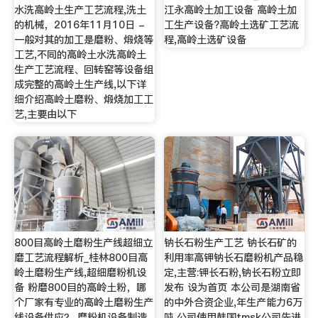
水洗高岭土生产工艺流程,洗土
江永高岭土加工设备 高岭土加
的机械，2016年11月10日 -
工生产设备?高岭土选矿工艺流
一般对其的加工是磨粉、煅烧等
程,高岭土选矿设备
工艺,不同的高岭土水洗高岭土
生产工艺流程、回转窑等设备组
成完整的高岭土生产线,以下详
细介绍高岭土磨粉、煅烧加工工
艺,主要由以下
800目高岭土磨粉生产线超细立
钠长石粉生产工艺 钠长石矿的
磨工艺流程解析_桂林800目高
利用率高钾钠长石磨粉机产品稳
岭土磨粉生产线,超细磨粉机设
定,主营:钾长石粉,钠长石粉立即
备 粉磨800目的高岭土粉，哪
发布 设为首页 本公司是湖南省
个厂家有专业的高岭土磨粉生产
的中外合资企业,年生产能力6万
线设备供应？ 磨粉机设备制造
吨,公司使用韩国tmsk公司先进