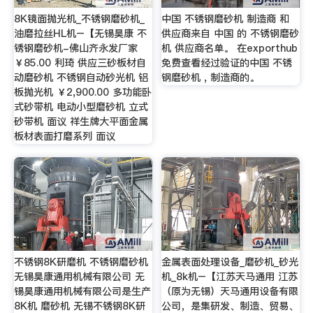
8K镜面抛光机_不锈钢磨砂机_
中国 不锈钢磨砂机 制造商 和
油磨拉丝HL机–【无锡昊康 不
供应商来自 中国 的 不锈钢磨砂
锈钢磨砂机-佛山齐永发厂家
机 供应商名单。 在exporthub
￥85.00 利琦 供应三砂板材自
免费查看经过验证的中国 不锈
动磨砂机 不锈钢自动砂光机 铝
钢磨砂机 , 制造商的。
板抛光机 ￥2,900.00 多功能卧
式砂带机 电动小型磨砂机 立式
砂带机 面议 祥生牌大平面金属
板材表面打磨系列 面议
不锈钢8K研磨机 不锈钢磨砂机
金属表面处理设备_磨砂机_砂光
无锡昊康通用机械有限公司 无
机_8k机–【江苏天马通用 江苏
锡昊康通用机械有限公司是生产
（原为无锡）天马通用设备有限
8K机 磨砂机 无锡不锈钢8K研
公司，是集研发、制造、贸易、