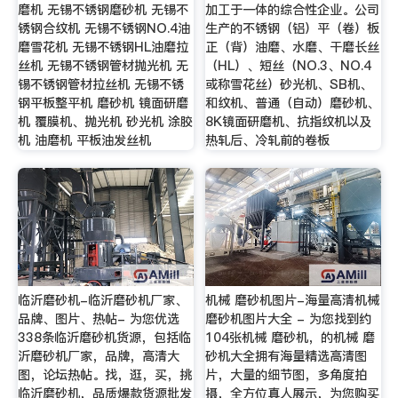
磨机 无锡不锈钢磨砂机 无锡不
加工于一体的综合性企业。公司
锈钢合纹机 无锡不锈钢NO.4油
生产的不锈钢（铝）平（卷）板
磨雪花机 无锡不锈钢HL油磨拉
正（背）油磨、水磨、干磨长丝
丝机 无锡不锈钢管材抛光机 无
（HL）、短丝（NO.3、NO.4
锡不锈钢管材拉丝机 无锡不锈
或称雪花丝）砂光机、SB机、
钢平板整平机 磨砂机 镜面研磨
和纹机、普通（自动）磨砂机、
机 覆膜机、抛光机 砂光机 涂胶
8K镜面研磨机、抗指纹机以及
机 油磨机 平板油发丝机
热轧后、冷轧前的卷板
临沂磨砂机-临沂磨砂机厂家、
机械 磨砂机图片-海量高清机械
品牌、图片、热帖- 为您优选
磨砂机图片大全 - 为您找到约
338条临沂磨砂机货源，包括临
104张机械 磨砂机，的机械 磨
沂磨砂机厂家，品牌，高清大
砂机大全拥有海量精选高清图
图，论坛热帖。找，逛，买，挑
片，大量的细节图，多角度拍
临沂磨砂机，品质爆款货源批发
摄，全方位真人展示，为您购买