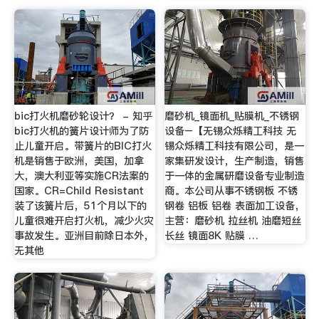
bic打火机磨砂轮设计？ - 知乎
磨砂机_镜面机_贴膜机_不锈钢
bic打火机的簧片设计师为了防
设备–【无锡众烁精工科技 无
止儿童开启。带簧片的BIC打火
锡众烁精工科技有限公司，是一
机是销售于欧洲，美国，加拿
家集研发设计，生产制造，销售
大，澳大利亚等实施CR法案的
于一体的金属研磨设备专业制造
国家。CR=Child Resistant
商。本公司从事不锈钢板 不锈
装了该簧片后，51个月以下的
钢卷 铝板 铝卷 表面加工设备，
儿童很难开启打火机，减少火灾
主营：磨砂机 拉丝机 油磨短丝
事故发生。亚洲目前除日本外，
长丝 镜面8K 贴膜 …
无其他