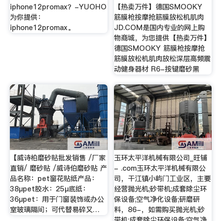
iphone12promax？-YUOHO
【热卖万件】德国SMOOKY
为你提供：
筋膜枪按摩抢筋膜放松机肌肉
iphone12promax。
JD.COM是国内专业的网上购
物商城，为您提供【热卖万件】
德国SMOOKY 筋膜枪按摩抢
筋膜放松机肌肉放松深层高频震
动健身器材 R6-按键磨砂黑
【威诗柏磨砂贴批发销售 /厂家
玉环太平洋机械有限公司_旺铺
直销/ 磨砂贴 /威诗伯磨砂贴 产
- .com玉环太平洋机械有限公
品名称：pet窗花贴纸产品：
司，干江镇小屿门工业区，主要
38μpet胶水：25μ底纸：
经营抛光机;砂带机;成套除尘环
36μpet：用于门窗装饰或办公
保设备;空气净化设备;研磨研
室玻璃隔间；可代替易碎又…
料，86-，如需购买抛光机;砂
带机;成套除尘环保设备;空气净