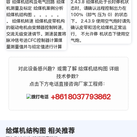
容 给煤机结构及电气回路 给煤
2.4.3.8 给煤机处于长时停机状
机测量及标定 给煤机案例分析
态时，请确认远程控制出力在
给煤机结构图 。 。 。 。 。
100％（即气 压为 0）的状态
。 给煤机转速 给煤机皮带机构
下。 2.4.3.9 使用空气炮时请先
的驱动电机由变频器控制转速，
确认皮带和活化给煤机正常运
交流无级变速调节。测速装置将
行， 不允许停 机状态下使用空
脉冲信号送CFC控制器计算煤
气炮。
量测量值并与给定值进行计算
对此设备感兴趣？或需了解 给煤机结构图 详细
技术参数？
点击下方电话直接咨询厂家工程师：
+8618037793862
给煤机结构图 相关推荐