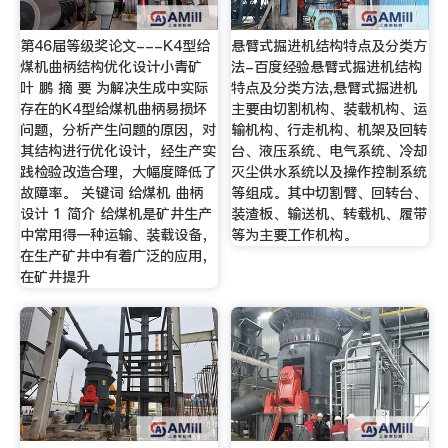
第46届等级奖论文---K4型给
悬臂式掘进机结构特点及分类方
煤机曲柄结构优化设计小青矿
法-百度经验悬臂式掘进机结构
叶 鹏 摘 要 为解决生成中实际
特点及分类方法,悬臂式掘进机
存在的K4型给煤机曲柄易损坏
主要由切割机构、装载机构、运
问题，分析产生问题的原因，对
输机构、行走机构、机架及回转
其结构进行优化设计，经生产实
台、液压系统、电气系统、冷却
践检验改造合理，大幅度降低了
灭尘供水系统以及操作控制系统
故障率。 关键词 给煤机 曲柄
等组成。其中切割臂、回转台、
设计 1 简介 给煤机是矿井生产
装渣板、输送机、转载机、履带
中常用得一种运输、装载设备，
等为主要工作机构。
在生产矿井中有着广泛的应用，
在矿井提升