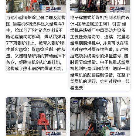
浴池小型锅炉除尘器原理及结构
电子称重式给煤机控制系统的设
图_输煤机6将燃料送入给煤斗7
计-国际金属加工网1. 引言 给
中，给煤斗7下的链条炉排8不
煤机是炼铁厂中重要动力设备,
断地缓慢向前移动，煤从给煤斗
主要任务是均匀、连续、定量地
7下落到炉排上，被带入到炉膛
给煤到磨煤机中, 并且可以在输
中着火燃烧；煤燃烧后剩下的灰
送过程中对煤连续称重, 同时根
渣，又随链条炉排的转动而掉下
据燃烧系统需求的煤量信号, 随
灰仓，经除渣机9从炉底排出，
时调节给煤量。电子称重式给煤
这构成了热水锅炉的煤渣系统。
机控制柜是武钢炼铁厂烟煤一期
给煤机的配套控制设备，在整个
给煤机的运行、维护过程中，起
着重要