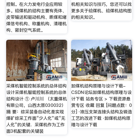
控制。在火力发电行业应用较
机相关知识与技巧，您还可以找
多。给煤机的结构主要有壳体、
更多关于给煤机、给煤机结构图
皮带输送和驱动机构、断煤和堵
的相关知识。
煤信号机构、称重机构、清理机
构、密封空气系统。
采煤机智能控制系统的总体结构
卸煤机结构原理与设计下载-
设计采煤机智能控制系统的总体
CSDN论坛卸煤机结构原理与设
结构设计 ① 卢川川 （太重煤机
计下载 站务专区 > 下载资源悬
有限公司，山西太原030032）
赏专区 收藏 回复 [问题点数：0
摘 要：综采装备自动化是实现
分] ⋅液压支架连接头结构及锻造
煤矿综采工作面“少人化”或“无
工艺的改进下载 ⋅卸煤机结构原
人化”的关键．采煤机作为工作
理与设计下载
面3机配套的关键装