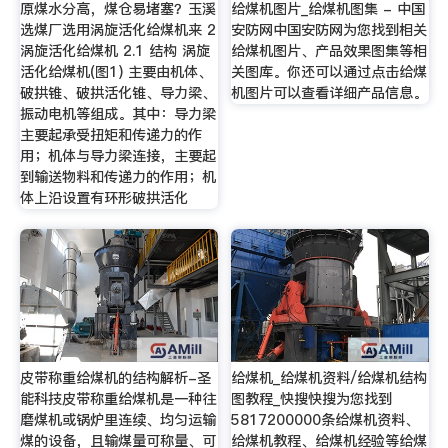
原煤水分高，煤仓易堵塞？玉溪
给煤机图片_给煤机图集 - 中国
选煤厂选用涡旋活化给煤机来 2
安防网中国安防网为您找到相关
涡旋活化给煤机 2.1 结构 涡旋
给煤机图片、产品效果图集等相
活化给煤机(图1) 主要由机体、
关图库。你还可以通过点击给煤
破拱锥、破拱活化锥、导力梁、
机图片可以查看详细产品信息。
振动电机等组成。其中：导力梁
主要起承受扭矩和传递力的作
用；机体与导力梁连接，主要起
到输送物料和传递力的作用；机
体上沿设置有环形破拱活化
皮带称重给煤机的结构解析-圣
给煤机_给煤机资料/给煤机结构
能科技皮带称重给煤机是一种往
图教程_快搜快搜为您找到
磨煤机或锅炉里连续、均匀运输
5817200000条给煤机资料、
煤的设备，且输煤量可称量、可
给煤机教程、给煤机经验等给煤