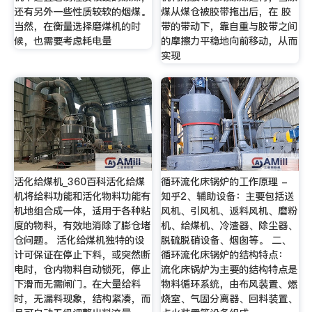
还有另外一些性质较软的烟煤。
煤从煤仓被胶带拖出后，在 胶
当然，在衡量选择磨煤机的时
带的带动下，靠自重与胶带之间
候，也需要考虑耗电量
的摩擦力平稳地向前移动，从而
实现
活化给煤机_360百科活化给煤
循环流化床锅炉的工作原理 -
机将给料功能和活化物料功能有
知乎2、辅助设备：主要包括送
机地组合成一体，适用于各种粘
风机、引风机、返料风机、磨粉
度的物料，有效地消除了膨仓堵
机、给煤机、冷渣器、除尘器、
仓问题。 活化给煤机独特的设
脱硫脱硝设备、烟囱等。 二、
计可保证在停止下料，或突然断
循环流化床锅炉的结构特点：
电时，仓内物料自动锁死，停止
流化床锅炉为主要的结构特点是
下滑而无需闸门。在大量给料
物料循环系统，由布风装置、燃
时，无漏料现象，结构紧凑，而
烧室、气固分离器、回料装置、