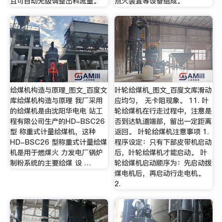
且可自动无级调整出料流量。
点火装置等设备组成。
给煤机构造与原理_图文_百度文
叶轮给煤机_图文_百度文库滑动
库给煤机构造与原理 我厂采用
应均匀， 无卡阻现象。 11. 叶
的给煤机是由沈阳华电电 站工
轮给煤机在行走过程中，注意是
程有限公司生产的HD-BSC26
否到达轨道端部，留出一定距离
型 称重式计量给煤机，这种
返回。 叶轮给煤机注意事项 1.
HD-BSC26 型称重式计量给煤
程序设定：只有下部皮带机启动
机是用于燃煤火 力发电厂锅炉
后，叶轮给煤机才能启动。 叶
制粉系统的主要给煤 设 …
轮给煤机启动顺序为：先启动拨
煤电机后，再启动行走电机。
2.