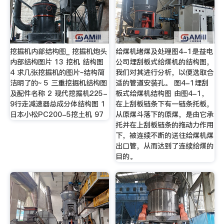
挖掘机内部结构图_ 挖掘机炮头
给煤机堵煤及处理图4-1是益电
内部结构图片 13 挖机 结构图
公司埋刮板式给煤机的结构图，
4 求几张挖掘机的图片~结构简
我们对其进行分析，以便选取合
洁明了的~ 5 三重挖掘机结构图
适的管道安装孔。 图4-1埋刮
及配件名称 2 现代挖掘机225-
板式给煤机结构图 由图4-1，
9行走减速器总成分体结构图 1
在上刮板链条下有一链条托板，
日本小松PC200-5挖土机 97
从原煤斗落下的原煤，是由它承
托并在上刮板链条的拖动力作用
下，被连续不断的送往给煤机煤
出口管，从而达到了连续给煤的
目的。