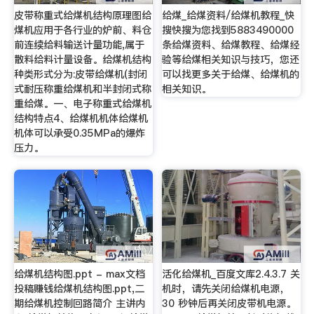
皮带称重式给煤机结构原理图给
给煤_给煤资料/给煤机教程_快
煤机应用于各行业的炉前、料仓
搜快搜为您找到5883490000
前连续给料输送计量功能,属于
条给煤资料、给煤教程、给煤经
散料给料计量设备。给煤机结构
验等给煤相关知识与技巧，您还
种类形式分为:皮带给煤机(封闭
可以找更多关于给煤、给煤机的
式耐压称重给煤机和半封闭式称
相关知识。
重给煤。一、电子称重式给煤机
结构特点4、给煤机机体给煤机
机体可以承受0.35MPa的爆炸
压力。
给煤机结构图.ppt - max文档
活化给煤机_百度文库2.4.3.7 关
投稿赚钱给煤机结构图.ppt,二
机时，请先关闭给煤机电源，
期给煤机控制回路简介 主讲内
30 秒钟后再关闭皮带机电源。