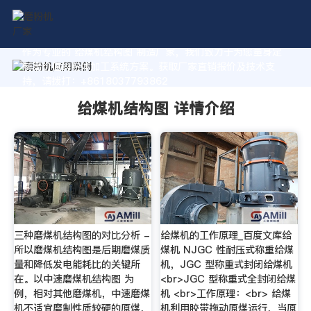
作为专业的 给煤机结构图 制造厂家，我们致力于为您量身定
制高价值的粉体加工系统方案。获取厂家直销报价及技术支
持，请拨打：+8618037793862
给煤机结构图 详情介绍
三种磨煤机结构图的对比分析 -
给煤机的工作原理_百度文库给
所以磨煤机结构图是后期磨煤质
煤机 NJGC 性耐压式称重给煤
量和降低发电能耗比的关键所
机，JGC 型称重式封闭给煤机
在。以中速磨煤机结构图 为
<br>JGC 型称重式全封闭给煤
例，相对其他磨煤机，中速磨煤
机 <br>工作原理：<br> 给煤
机不适宜磨制性质较硬的原煤，
机利用胶带拖动原煤运行，当原