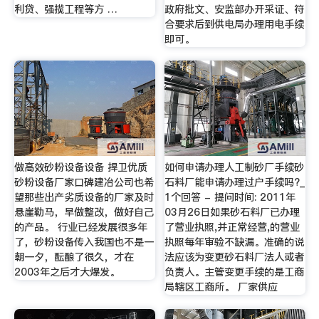
利贷、强揽工程等方 …
政府批文、安监部办开采证、符
合要求后到供电局办理用电手续
即可。
做高效砂粉设备设备 捍卫优质
如何申请办理人工制砂厂手续砂
砂粉设备厂家口碑建冶公司也希
石料厂能申请办理过户手续吗?_
望那些出产劣质设备的厂家及时
1个回答 - 提问时间: 2011年
悬崖勒马，早做整改，做好自己
03月26日如果砂石料厂已办理
的产品。 行业已经发展很多年
了营业执照,并正常经营,的营业
了，砂粉设备传入我国也不是一
执照每年审验不缺漏。准确的说
朝一夕，酝酿了很久，才在
法应该为变更砂石料厂法人或者
2003年之后才大爆发。
负责人。主管变更手续的是工商
局辖区工商所。 厂家供应