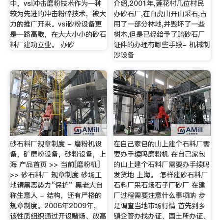
中，vsi冲击磨粉技术作为一种
介绍,2001年,莲花村几位村民
较为先进的冲击粉碎技术，被大
办砂石厂,在白虎山开山采石,占
力的推广开来。vsi砂粉设备更
用了一部分林地,并毁坏了一些
是一路高歌，在大大小小的砂石
树木,但是已经给予了赔砂石厂
料厂建功立业。 办砂
证件的办理有哪些手续- 机械制
沙设备
砂石料厂规章制度 - 磨粉机设
在自己家包的山上建个石料厂需
备，矿磨粉设备，砂粉设备，上
要办手续吗磨粉机 在自己家包
海 产品首页 >> 当前[磨粉机]
的山上建个石料厂需要办手续吗
>> 砂石料厂 规章制度 砂场工
发货地 上海。 怎样建砂石料厂
地请黑恶势力“保护” 黑老大自
石料厂采石场石子厂砂厂 在建
称生意人 - 结构，还有严格的
厂过程需要注意什么事项呐 步
规章制度。2006年2009年，
是调查当地市场行情 首先到乡
该性质组织通过开设赌场、放高
镇企管办找办证、国土所办证、