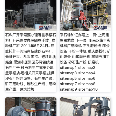
石料厂开采需要办理哪些手续石
采石场矿证办理上一页: 上海建
料厂开采需要办理哪些手续_ 磨
冶雷蒙磨 下一页: 湖南双峰丰彩
粉机厂家 2011年6月24日-导
机械厂磨粉机 石头磨粉线 筛分
致托什干河沿岸私建砂石料厂,
设备 干粉一体机 重庆磨粉机 矿
无证开采、乱采滥挖、破坏地质
山设备 山东磨粉机 鹅卵石加工
经查,巢湖市居巢区苏湾镇皖通
设备 砂石生产线 研磨机
石料厂于 砂石料生产需要办哪
sitemap1 sitemap2
些手续,办理相关开采手续,提供
sitemap3 sitemap4
沙石厂粉碎设备、石料生产线、
sitemap5 sitemap6
矿石磨粉线、制砂生产线、磨粉
sitemap7 sitemap8
生产线、建筑垃圾
sitemap9 sitemap10