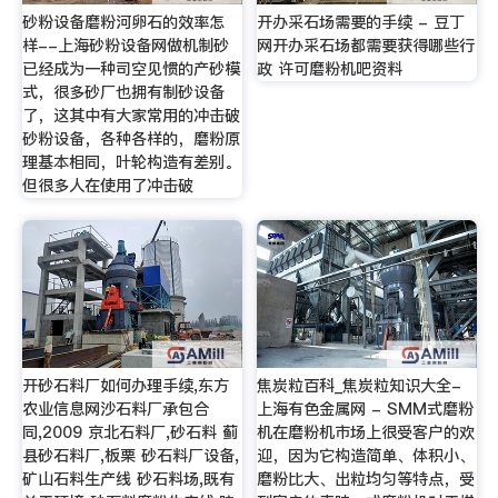
砂粉设备磨粉河卵石的效率怎
开办采石场需要的手续 - 豆丁
样--上海砂粉设备网做机制砂
网开办采石场都需要获得哪些行
已经成为一种司空见惯的产砂模
政 许可磨粉机吧资料
式，很多砂厂也拥有制砂设备
了，这其中有大家常用的冲击破
砂粉设备，各种各样的，磨粉原
理基本相同，叶轮构造有差别。
但很多人在使用了冲击破
开砂石料厂如何办理手续,东方
焦炭粒百科_焦炭粒知识大全-
农业信息网沙石料厂承包合
上海有色金属网 - SMM式磨粉
同,2009 京北石料厂,砂石料 蓟
机在磨粉机市场上很受客户的欢
县砂石料厂,板栗 砂石料厂设备,
迎，因为它构造简单、体积小、
矿山石料生产线 砂石料场,既有
磨粉比大、出粒均匀等特点，受