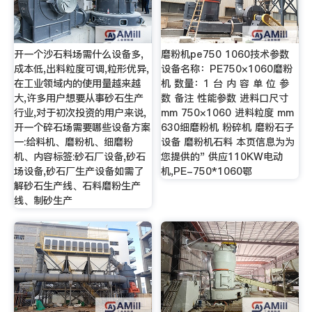
开一个沙石料场需什么设备多,
磨粉机pe750 1060技术参数
成本低,出料粒度可调,粒形优异,
设备名称：PE750×1060磨粉
在工业领域内的使用量越来越
机 数量：1 台 内 容 单 位 参
大,许多用户想要从事砂石生产
数 备注 性能参数 进料口尺寸
行业,对于初次投资的用户来说,
mm 750×1060 进料粒度 mm
开一个碎石场需要哪些设备方案
630细磨粉机 粉碎机 磨粉石子
一:给料机、磨粉机、细磨粉
设备 磨粉机石料 本页信息为为
机、内容标签:砂石厂设备,砂石
您提供的" 供应110KW电动
场设备,砂石厂生产设备如需了
机,PE-750*1060鄂
解砂石生产线、石料磨粉生产
线、制砂生产