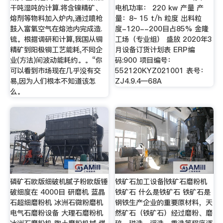
干吨湿吨的计算.将含镍精矿、
电机功率： 220 kw 产量 产
熔剂等物料加入炉内,通过喷枪
量：8~ 15 t/h 粒度 出料粒
鼓入富氧空气在熔池内完成造.
度-120--200目占85% 金隆
锍。根据调研和计算,我国从铜
工场（专业组） 盛放 2020年3
精矿到阳极铜工艺能耗,不同企
月设备订货计划表 ERP编
业(方法)间波动能耗约。。“你
码:900 项目编号：
可以看到市场现在几乎没有交
552120KYZ021001 表号：
易,因为人们根本不知道该怎
ZJ4.9.4—68A
么。
磷矿石欧版细破机腻子粉欧版锤
铁矿石加工设备|铁矿石磨粉机
破细度在 4000目 研磨机 蓝晶
铁矿石 什么是铁矿石 铁矿石是
石超细磨粉机 冰洲石微粉磨机
钢铁生产企业的重要原材料，天
电气石磨粉设备 大理石磨粉机
然矿石（铁矿石）经过磨粉、磨