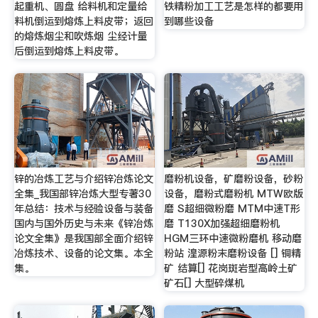
起重机、圆盘 给料机和定量给
铁精粉加工工艺是怎样的都要用
料机倒运到熔炼上料皮带；返回
到哪些设备
的熔炼烟尘和吹炼烟 尘经计量
后倒运到熔炼上料皮带。
锌的冶炼工艺与介绍锌冶炼论文
磨粉机设备，矿磨粉设备，砂粉
全集_我国部锌冶炼大型专著30
设备，磨粉式磨粉机 MTW欧版
年总结：技术与经验设备与装备
磨 S超细微粉磨 MTM中速T形
国内与国外历史与未来《锌冶炼
磨 T130X加强超细磨粉机
论文全集》是我国部全面介绍锌
HGM三环中速微粉磨机 移动磨
冶炼技术、设备的论文集。本全
粉站 湟源粉末磨粉设备 [] 铜精
集。
矿 结算[] 花岗斑岩型高岭土矿
矿石[] 大型碎煤机