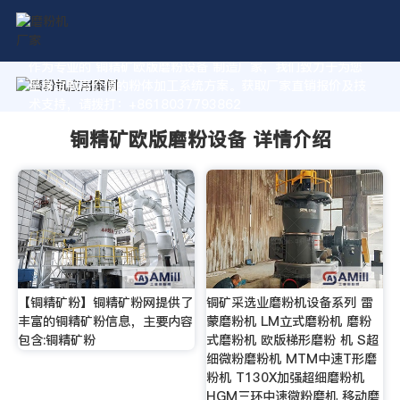
作为专业的 铜精矿欧版磨粉设备 制造厂家，我们致力于为您
量身定制高价值的粉体加工系统方案。获取厂家直销报价及技
术支持，请拨打：+8618037793862
铜精矿欧版磨粉设备 详情介绍
【铜精矿粉】铜精矿粉网提供了
铜矿采选业磨粉机设备系列 雷
丰富的铜精矿粉信息，主要内容
蒙磨粉机 LM立式磨粉机 磨粉
包含:铜精矿粉
式磨粉机 欧版梯形磨粉 机 S超
细微粉磨粉机 MTM中速T形磨
粉机 T130X加强超细磨粉机
HGM三环中速微粉磨机 移动磨