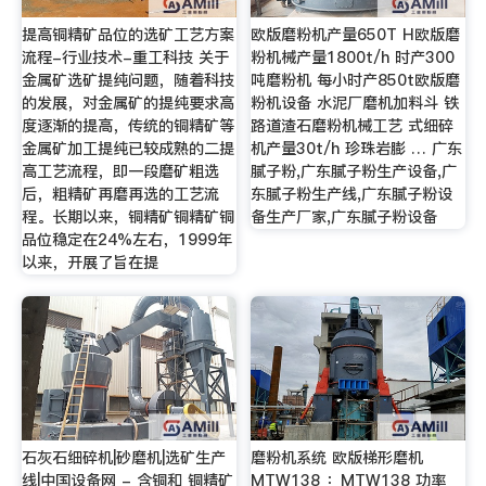
提高铜精矿品位的选矿工艺方案
欧版磨粉机产量650T H欧版磨
流程-行业技术-重工科技 关于
粉机械产量1800t/h 时产300
金属矿选矿提纯问题，随着科技
吨磨粉机 每小时产850t欧版磨
的发展，对金属矿的提纯要求高
粉机设备 水泥厂磨机加料斗 铁
度逐渐的提高，传统的铜精矿等
路道渣石磨粉机械工艺 式细碎
金属矿加工提纯已较成熟的二提
机产量30t/h 珍珠岩膨 … 广东
高工艺流程，即一段磨矿粗选
腻子粉,广东腻子粉生产设备,广
后，粗精矿再磨再选的工艺流
东腻子粉生产线,广东腻子粉设
程。长期以来，铜精矿铜精矿铜
备生产厂家,广东腻子粉设备
品位稳定在24%左右，1999年
以来，开展了旨在提
石灰石细碎机|砂磨机|选矿生产
磨粉机系统 欧版梯形磨机
线|中国设备网 - 含铜和 铜精矿
MTW138 ：MTW138 功率