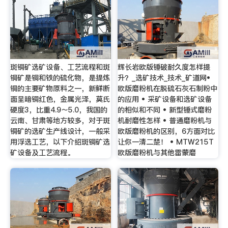
斑铜矿选矿设备、工艺流程和斑
辉长岩欧版锤破耐久度怎样提
铜矿是铜和铁的硫化物，是提炼
升？_选矿技术_技术_矿道网•
铜的主要矿物原料之一，新鲜断
欧版磨粉机在脱硫石灰石制粉中
面呈暗铜红色，金属光泽，莫氏
的应用 • 采矿设备和选矿设备
硬度3，比重4.9～5.0，我国的
的相似和不同 • 新型锤式磨粉
云南、甘肃等地方较多，对于斑
机耐磨性怎样 • 普通磨粉机与
铜矿的选矿生产线设计，一般采
欧版磨粉机的区别，6方面对比
用浮选工艺，以下介绍斑铜矿选
让你一清二楚！ • MTW215T
矿设备及工艺流程。
欧版磨粉机与其他雷蒙磨