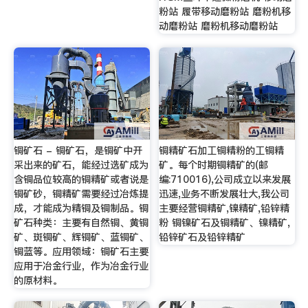
粉站 履带移动磨粉站 磨粉机移
动磨粉站 磨粉机移动磨粉站
铜矿石 - 铜矿石，是铜矿中开
铜精矿石加工铜精粉的工铜精
采出来的矿石，能经过选矿成为
矿。每个时期铜精矿的(邮
含铜品位较高的铜精矿或者说是
编:710016),公司成立以来发展
铜矿砂，铜精矿需要经过冶炼提
迅速,业务不断发展壮大,我公司
成，才能成为精铜及铜制品。铜
主要经营铜精矿,镍精矿,铅锌精
矿石种类：主要有自然铜、黄铜
粉 铜镍矿石及铜精矿、镍精矿,
矿、斑铜矿、辉铜矿、蓝铜矿、
铅锌矿石及铅锌精矿
铜蓝等。应用领域：铜矿石主要
应用于冶金行业，作为冶金行业
的原材料。