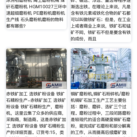
冰洲石磨粉机 陶土磨粉机械 煤
碎、磁选、浮选、重选等程序逐
矸石磨粉机 HGM10027三环中
渐选出铁。在理论上来说，凡是
速超细磨粉机 PE磨粉机磨粉机
含有铁元素或铁化合物的矿石都
生产线 石头磨粉机磨粉的物料
可以叫做铁矿石；但是，在工业
都有哪些？
上或者商业上来说，铁矿石和锰
矿不同，铁矿石不但是要含有铁
的成份，而且
赤铁矿加工 选铁矿粉设备 铁矿
铜矿磨粉机,铜矿石粉碎机/磨粉
石精粉生产-赤铁矿加工 选铁矿
机铜矿石加工生产工艺主要包
粉设备 铁矿石精粉生产，磨粉
括：磨粉、磨碎、选矿三个过
机，这里云集了众多的供应商，
程。磨粉过程中，三段闭路磨粉
采购商，制造商。这是赤铁矿加
是较现代的适合高硬度铜矿石磨
工 选铁矿粉设备 铁矿石精粉生
粉，能完成矿石磨粉和部分解离
产的详细页面。订货号:15，类
的工作，从而提高后续磨矿效