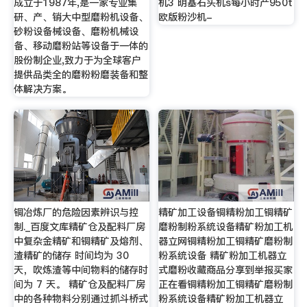
成立于1987年,是一家专业集
机3 明基石头机s每小时产950t
研、产、销大中型磨粉机设备、
欧版粉沙机-
砂粉设备械设备、磨粉机械设
备、移动磨粉站等设备于一体的
股份制企业,致力于为全球客户
提供品类全的磨粉粉磨装备和整
体解决方案。
铜冶炼厂的危险因素辨识与控
精矿加工设备铜精粉加工铜精矿
制._百度文库精矿仓及配料厂房
磨粉制粉系统设备精矿粉加工机
中复杂金精矿和铜精矿及熔剂、
器立网铜精粉加工铜精矿磨粉制
渣精矿的储存 时间均为 30
粉系统设备 精矿粉加工机器立
天，吹炼渣等中间物料的储存时
式磨粉收藏商品分享到举报买家
间为 7 天。 精矿仓及配料厂房
正在看铜精粉加工铜精矿磨粉制
中的各种物料分别通过抓斗桥式
粉系统设备精矿粉加工机器立